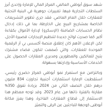
شهد سوق أبوظبي العالمي، المركز المالي للإمارة وإحدى أبرز
السلطات التجارية فيها، تغييرات جوهرية في البنية التحتية
للعقارات خلال العام الماضي. فقد جرى تطوير التشريعات
الخاصة بمشاريع البيع على الخارطة، بما في ذلك إدخال
نظام الحسابات الضامنة (الإسكرو) لإدارة الأموال بكفاءة
أكبر. كما صدرت لوائح جديدة لتنظيم الإيجارات قصيرة الأجل،
لكن الإعلان الأهم كان إطلاق منصة أكسس بي آر الرقمية
الموحدة للعقارات، والتي صُممت لتكون فضاء مشترك
يتيح للمالكين والمطورين ومديري العقارات الحصول على
الخدمات الأساسية وإدارتها بسهولة.
وبالتزامن مع استمرار نمو أبوظبي كمركز حضري رئيسي،
استقطبت الإمارة استثمارات أجنبية تجاوزت 834 مليون
درهم خلال النصف الثاني من 2024، بزيادة تفوق 350%
مقارنة بالفترة ذاتها من عام 2023. وقد توجه معظم هذا
الاستثمار إلى قطاع العقارات الفاخرة، وهذا يعزز مكانة
أبوظبي كوجهة للباحثين عن الرقي والتميّز.