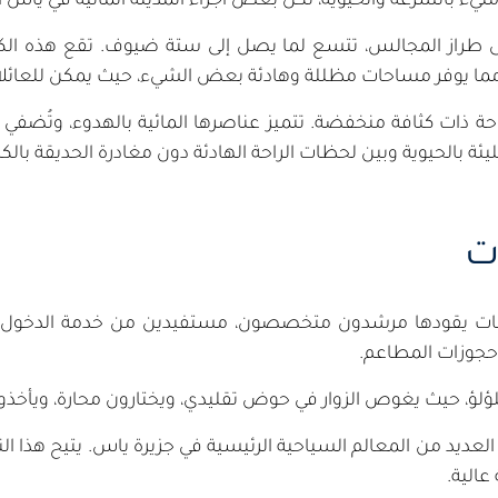
يرة مليء بالسرعة والحيوية، لكن بعض أجزاء المدينة المائية في ياس
على طراز المجالس، تتسع لما يصل إلى ستة ضيوف. تقع هذه الك
، مما يوفر مساحات مظللة وهادئة بعض الشيء، حيث يمكن للعائلا
 ذات كثافة منخفضة. تتميز عناصرها المائية بالهدوء، وتُضفي ا
ليئة بالحيوية وبين لحظات الراحة الهادئة دون مغادرة الحديقة بالك
ت
صيات يقودها مرشدون متخصصون، مستفيدين من خدمة الدخول ال
حجوزات المطاعم.
ؤلؤ، حيث يغوص الزوار في حوض تقليدي، ويختارون محارة، ويأخذون
 العديد من المعالم السياحية الرئيسية في جزيرة ياس. يتيح هذا ال
عالية.