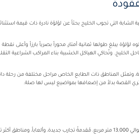
فقودة
اتية الشابة التي تجوب الخليج بحثاً عن لؤلؤة نادرة ذات قيمة اس
وه لؤلؤة يبلغ طولها ثمانية أمتار، محوراً بصرياً بارزاً وأعلى نق
ليج. وتُحاكي الهياكل الخشبية بناء المراكب الشراعية التقليدية.
 وتمثل المناطق ذات الطابع الخاص مراحل مختلفة من رحلة دان
ري القصة بدلاً من إضعافها بمواضيع ليس لها صلة.
خصصة للزوار.