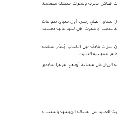
رات هياكل حجرية وممرات مظللة مصممة
مثال سباق "الفلج ريس" أول سباق طوافات
 لعبة غضب "باهموت" هي لعبة مائية ضخمة،
 فترات هادئة بين الألعاب. يُقدّم مطعم
لم السياحية الجديدة.
ة الزوار على مساحة أوسع، مُوفّراً مناطق
يت العديد من المعالم الرئيسية باستخدام