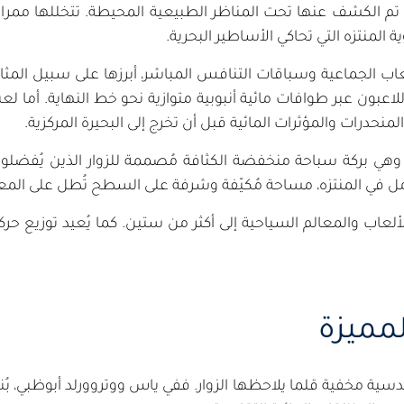
م الكشف عنها تحت المناظر الطبيعية المحيطة. تتخللها مم
ية المنتزه التي تحاكي الأساطير البحرية.
ألعاب الجماعية وسباقات التنافس المباشر، أبرزها على سبيل ال
لاعبون عبر طوافات مائية أنبوبية متوازية نحو خط النهاية. أما
نحدرات والمؤثرات المائية قبل أن تخرج إلى البحيرة المركزية.
"، وهي بركة سباحة منخفضة الكثافة مُصممة للزوار الذين يُفضلون
مل في المنتزه، مساحة مُكيّفة وشرفة على السطح تُطل على المعا
لعاب والمعالم السياحية إلى أكثر من ستين. كما يُعيد توزيع حرك
مميزة
سية مخفية قلما يلاحظها الزوار. ففي ياس ووتروورلد أبوظبي، بُن