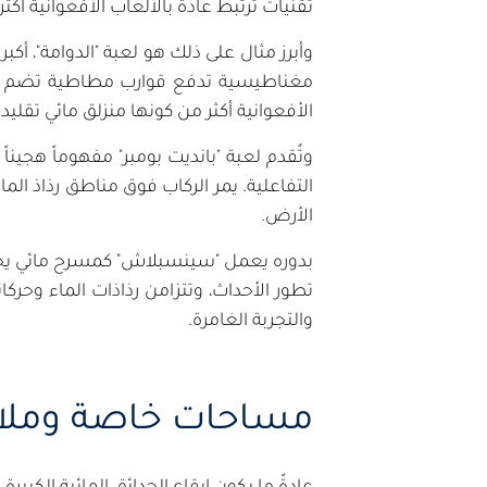
تقنيات ترتبط عادةً بالألعاب الأفعوانية أكثر
وأبرز مثال على ذلك هو لعبة "الدوامة"، أكب
مغناطيسية تدفع قوارب مطاطية تضم عدد
الأفعوانية أكثر من كونها منزلق مائي تقلي
وتُقدم لعبة "بانديت بومبر" مفهوماً هجينا
التفاعلية. يمر الركاب فوق مناطق رذاذ الم
الأرض.
بدوره يعمل "سينسبلاش" كمسرح مائي يجمع
تطور الأحداث، وتتزامن رذاذات الماء وحرك
والتجربة الغامرة.
مساحات خاصة وملاذ