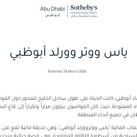
ياس ووتر وورلد أبوظبي
Published: 18 March 2026
اد أبوظبي، كانت الحياة على طول ساحل الخليج تتمحور حول الغوص 
المفتوحة، حيث كان الغواصون ينزلون مراراً وتكراراً إلى قاع البح
ان في جميع أنحاء المنطقة.
ألعاب المائية "ياس ووتروورلد أبوظبي"، وهي حديقة مائية تقع على
ياحية من أسطورة اللؤلؤة المفقودة، وهي قصة خيالية متجذرة 