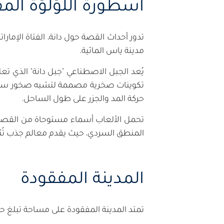
أسطورة اللؤلؤة الم
تدور أحداث القصة حول دانة، الفتاة الإمار
مدينة ياس المائية.
يُعد الجبل الاصطناعي "جبل دانة" الذي تعل
تكوينات صخرية مصممة لتشبه صخور ساحل الخ
حركة المد والجزر على طول الساحل.
تحمل الألعاب أسماء مستوحاة من القصة،
المنطق السردي، حيث يقدم معالم جذب تُث
المدينة المفقودة
تمتد المدينة المفقودة على مساحة تبلغ حوالي 13,000 متر مربع، مُقدمةً تجارب جديدة، وألعاباً، ومناطق أكثر توسعاً م