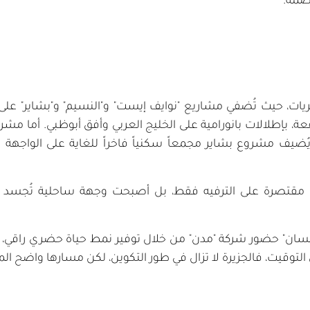
صمة.
يات، حيث تُضفي مشاريع "نوايف إيست" و"النسيم" و"بشاير" على ال
، بإطلالات بانورامية على الخليج العربي وأفق أبوظبي. أما مشر
ا يُضيف مشروع بشاير مجمعاً سكنياً فاخراً للغاية على الواج
ات مقتصرة على الترفيه فقط، بل أصبحت وجهة ساحلية تُجسد ا
يسان" حضور شركة "مدن" من خلال توفير نمط حياة حضري راقي، إلا 
توقيت، فالجزيرة لا تزال في طور التكوين، لكن مسارها واضح الم