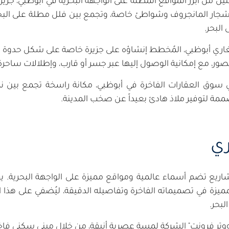
ثنين من أبرز المواقع المطلة على الواجهة البحرية في أبوظبي، جز
جار المانجروف وشواطئ خاصة، وتجمع بين فلل مطلة على البحر
البحر.
غاري أبوظبي، المُخطط إنشاؤه على جزيرة خاصة على شكل حدوة حص
ي سوق العقارات الفاخرة في أبوظبي، مكانة راسخة تجمع بين نمط 
صممة لتوفير ملاذ هادئ بعيداً عن صخب المدينة.
ري
شاريع تضم أسماء عالمية ومواقع مميزة على الواجهة البحرية.
لمميزة في تصميماته الفاخرة وتفاصيله الدقيقة، ليُضفي على هذا
لبحر.