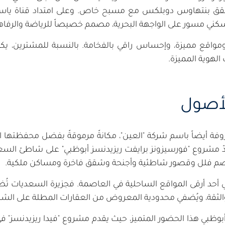
، وشقق بنتهاوس دوبلكس مع مسبح خاص. وعلى امتداد قناة 
كني مسور على الواجهة البحرية، مصمم خصيصاً للرياضة والرفاهية
، ومواقع مميزة، وإحساس راقي بالفخامة. بالنسبة للمشترين، يك
 الهوية المميزة.
لأصول
 أيضاً باسم شركة "العين"، مكانةً مرموقةً بفضل محفظتها الاستث
ّ مشروع "فورسيزونز برايفت ريزيدنسز أبوظبي" على شاطئ السعدي
ضم فلل وقصور شاطئية وأجنحة وشقق فاخرة ومساكن ملكية.
أحد أرقى المواقع الساحلية في العاصمة. فجزيرة السعديات تُضفي
ة والثقة، ويُضفي محدودية المعروض من العقارات المطلة على الش
بوظبي هذا الحضور المتميز، حيث يقدم مشروع "فيدا ريزيدنسز" في ج