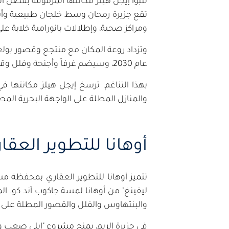
تتبوأ إيجل هيلز مكانتها المرموقة بفضل ا
تقع جزيرة رمحان وسط خلجان طبيعية وأش
ومراكز صحية، وإطلالات بانورامية خلابة على 
وتزداد روعة المكان مع منتجع وقصور بول
عام 2030، وسيضم غرفاً وأجنحة وفلل وقصور، مع إمكانية الوصول إليها عبر جسر أو قارب، وإطلالات ساحرة على البحر وقصر الوطن وأفق المدينة.
بهذا التناغم، ترسخ إيجل هيلز مكانتها ف
والمنازل المطلة على الواجهة البحرية الم
أوهانا للتطوير العقا
تتميز أوهانا للتطوير العقاري بمحفظة م
ليفينغ" من أوهانا لمسة جاكوب آند كو. ا
والبنتهاوس والفلل والقصور المطلة على ا