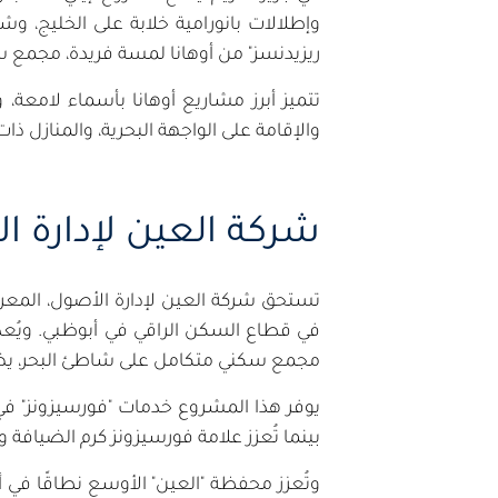
وإطلالات بانورامية خلابة على الخليج
ريزيدنسز" من أوهانا لمسة فريدة، مجمع س
تتميز أبرز مشاريع أوهانا بأسماء لامعة
والإقامة على الواجهة البحرية، والمنازل ذات
شركة العين لإدارة ا
تستحق شركة العين لإدارة الأصول، المعروفة
في قطاع السكن الراقي في أبوظبي. ويُعد
مجمع سكني متكامل على شاطئ البحر، ي
يوفر هذا المشروع خدمات "فورسيزونز" في 
بينما تُعزز علامة فورسيزونز كرم الضياف
وتُعزز محفظة "العين" الأوسع نطاقًا في أ