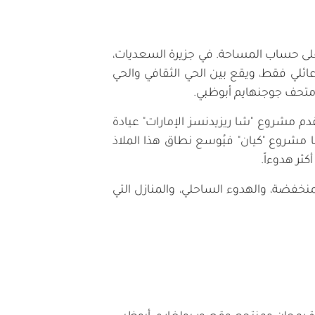
 على حساب المساحة. في جزيرة السعديات،
هذه المشاريع، هو عبارة عن مجمع سكني فاخر على شاطئ البحر يضم 37 مسكن عائلي فقط، ويقع بين الحي الثقافي والحي
ومتحف جوجنهايم أبوظبي.
قدم مشروع "شا ريزيدنسز الإمارات" عيادة
مشروع "كيان" فيُوسع نطاق هذا الملاذ
ثر هدوءاً.
منخفضة، والهدوء الساحلي، والمنازل التي