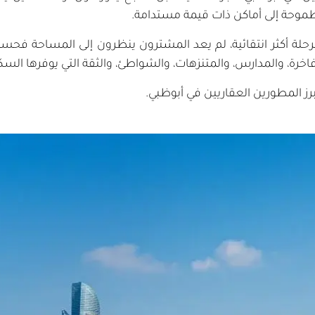
موحة إلى أماكن ذات قيمة مستدامة.
حلة أكثر انتقائية، لم يعد المشترون ينظرون إلى المساحة فحسب
خرة، والمدارس، والمتنزهات، والشواطئ، والثقة التي يوفرها الس
أبرز المطورين العقاريين في أبوظبي.