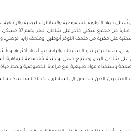
ي تُعطى فيها الأولوية للخصوصية والمناظر الطبيعية والرفاهية
يُعد مشروع "نُدرة" أبرز 
سكنية على مقربة من متحف اللوفر أبوظبي، ومتحف زايد الوطني، 
، يتجه التركيز نحو الاسترخاء والراحة مع أجواء أكثر هدوءاً. يُ
لى شاطئ البحر، ومنتجع صحي، وأجنحة مُخصصة للرفاهية. أما 
مصممة باستخدام مواد طبيعية، مع مراعاة الخصوصية ونمط حياة أك
 المشترين الذين ينجذبون إلى المناطق ذات الكثافة السكانية ال