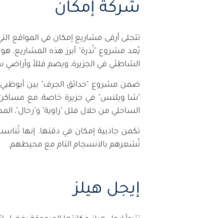
شركة إمكان
تتجلى أرقى مشاريع إمكان في المواقع الت
الشاطئي في الجزيرة، ويضم فللاً وأراضي 
ضمن مشروع "حدائق الجرف" بين أبوظبي ودبي
"شا ويلنس" في جزيرة خاصة، مع مساكن ع
الساحلي من خلال فلل "راوية" و"رحال"، ال
تكمن جاذبية إمكان في دقتها. إنها تُناسب
تُشعرهم بالانسجام التام مع محيطهم.
إيجل هيلز