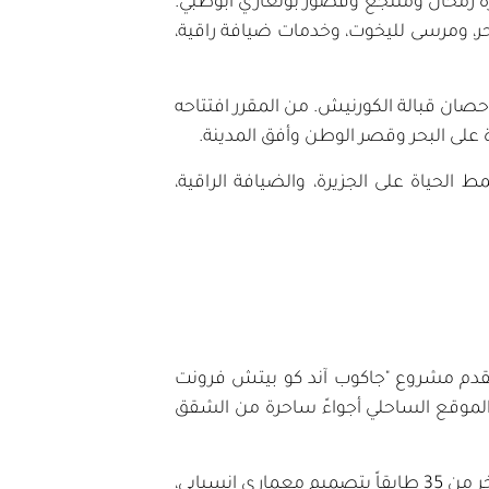
يرة رمحان ومنتجع وقصور بولغاري أبوظبي.
، ومرسى لليخوت، وخدمات ضيافة راقية،
ان قبالة الكورنيش. من المقرر افتتاحه
الحياة على الجزيرة، والضيافة الراقية،
 يقدم مشروع "جاكوب آند كو بيتش فرونت
 الموقع الساحلي أجواءً ساحرة من الشقق
في جزيرة الريم، يمنح مشروع "إيلي صعب ووتر فرونت" الشركة لمسة عصرية أنيقة، من خلال مبنى سكني فاخر من 35 طابقاً بتصميم معماري انسيابي،