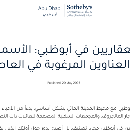
عقاريين في أبوظبي: الأسما
 العناوين المرغوبة في العا
Published: 20 May 2026
 مع محيط المدينة المائي بشكل أساسي، بدءاً من الأحياء الثق
شجار المانجروف، والمجمعات السكنية المصممة للعائلات ذات التط
يين في أبوظبي مجرد تصنيف، بل أصبح يدور حول أولئك الذين يف