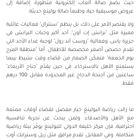
حيث يضم صالة ألعاب إلكترونية متطورة، إضافة إلى
عروض موسيقية حية، وطبعاً صالة بولينغ حديثة.
ولا يقتصر الأمر على ذلك، بل ينظم "سنترال" فعاليات عائلية
مميزة مثل "برانش إت أون"، أحد أكبر وجبات البرانش في
جزيرة ياس، وفعالية "روست آند رول" لوجبة غداء الأحد التي
تقدم حصص أصغر مخصصة للأطفال. أما "منطقة المرح
يوم الجمعة" فتمكّن الصغار من قضاء وقت نشيط بينما
يستمتع الأهل بالاسترخاء، في حين يقدّم "جناح الأربعاء"
ساعتين من أجنحة الدجاج غير المحدودة مقابل 100 درهم
فقط.
ما زالت رياضة البولينغ خيار مفضل لقضاء أوقات ممتعة
مع الأهل والأصدقاء. ولمن يبحث عن تجربة تنافسية
احترافية، فإن مركز خليفة الدولي للبولينغ يوفّر بيئة رياضية
متكاملة. وفي المقابل، تقدم مرافق مثل زيل وسترايك أوت