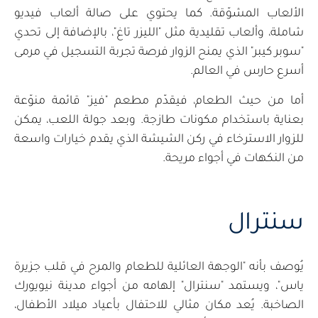
الألعاب المشوّقة. كما يحتوي على صالة ألعاب فيديو
شاملة، وألعاب تقليدية مثل "الليزر تاغ"، بالإضافة إلى تحدي
"سوبر كيبر" الذي يمنح الزوار فرصة تجربة التسجيل في مرمى
أسرع حارس في العالم.
أما من حيث الطعام، فيقدّم مطعم "فيز" قائمة منوّعة
بعناية باستخدام مكونات طازجة. وبعد جولة اللعب، يمكن
للزوار الاسترخاء في ركن الشيشة الذي يقدم خيارات واسعة
من النكهات في أجواء مريحة.
سنترال
يُوصف بأنه "الوجهة العائلية للطعام والمرح في قلب جزيرة
ياس"، ويستمد "سنترال" إلهامه من أجواء مدينة نيويورك
الصاخبة. يُعد مكان مثالي للاحتفال بأعياد ميلاد الأطفال،