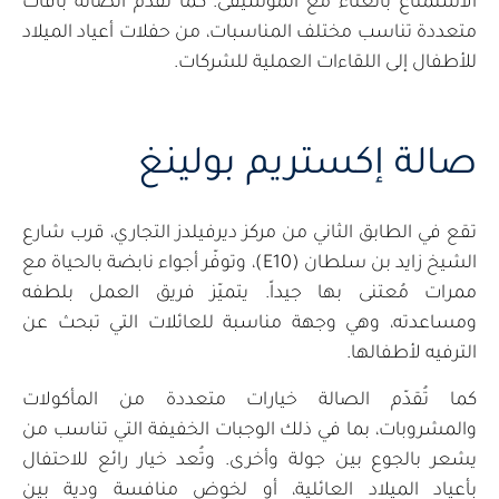
الاستمتاع بالغناء مع الموسيقى. كما تُقدّم الصالة باقات
متعددة تناسب مختلف المناسبات، من حفلات أعياد الميلاد
للأطفال إلى اللقاءات العملية للشركات.
صالة إكستريم بولينغ
تقع في الطابق الثاني من مركز ديرفيلدز التجاري، قرب شارع
الشيخ زايد بن سلطان (E10)، وتوفّر أجواء نابضة بالحياة مع
ممرات مُعتنى بها جيداً. يتميّز فريق العمل بلطفه
ومساعدته، وهي وجهة مناسبة للعائلات التي تبحث عن
الترفيه لأطفالها.
كما تُقدّم الصالة خيارات متعددة من المأكولات
والمشروبات، بما في ذلك الوجبات الخفيفة التي تناسب من
يشعر بالجوع بين جولة وأخرى. وتُعد خيار رائع للاحتفال
بأعياد الميلاد العائلية، أو لخوض منافسة ودية بين