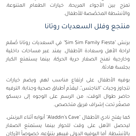
تمزج بين الأجواء المريحة، خيارات الطعام المتنوعة،
والأنشطة المخصّصة للأطفال.
منتجع وفلل السعديات روتانا
برنش "Sim Sim Family Fiesta" في السعديات روتانا صُمّم
لراحة الأهل وسعادة الأطفال. يمتد عبر مساحات داخلية
وخارجية تمنح الصغار حرية الحركة، بينما يستمتع الكبار
بجلسة هادئة.
بوفيه الأطفال على ارتفاع مناسب لهم، ويضم خيارات
تتجاوز وجبات "الناجتس"، ليقدّم أطباق صحية وجذابة. الترفيه
حاضر طوال الوقت: من الرسم على الوجوه إلى ديسكو
مصغّر تحت إشراف فريق متخصص.
كما يفتح نادي الأطفال "Aladdin’s Cave" أبوابه أثناء البرنش،
ليحصل الأهل على وقت للحوار بينما يستمتع الصغار
بالأنشطة. أما البوفيه الدولي فيبهر بتنوّعه، خصوصاً الأركان