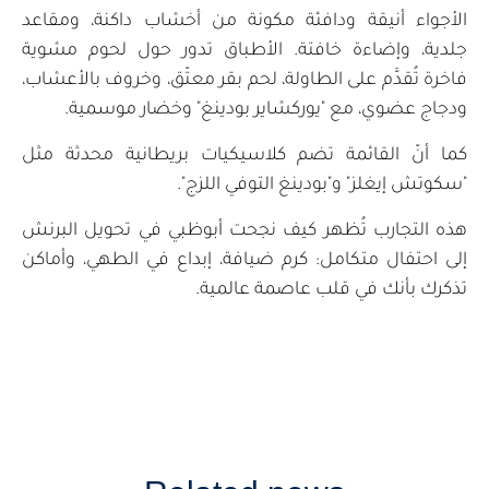
الأجواء أنيقة ودافئة مكونة من أخشاب داكنة، ومقاعد
جلدية، وإضاءة خافتة. الأطباق تدور حول لحوم مشوية
فاخرة تُقدَّم على الطاولة، لحم بقر معتّق، وخروف بالأعشاب،
ودجاج عضوي، مع "يوركشاير بودينغ" وخضار موسمية.
كما أنّ القائمة تضم كلاسيكيات بريطانية محدثة مثل
"سكوتش إيغلز" و"بودينغ التوفي اللزج".
هذه التجارب تُظهر كيف نجحت أبوظبي في تحويل البرنش
إلى احتفال متكامل: كرم ضيافة، إبداع في الطهي، وأماكن
تذكرك بأنك في قلب عاصمة عالمية.