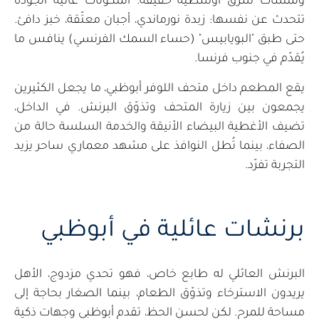
ولمسات شرق أوسطية خفيفة. المكوّنات عالية الجودة
تتحدث عن نفسها: زبدة نورماندي، أجبان معتّقة، خبز دافئ.
حتى طبق "البويابيس" (حساء السمك الفرنسي) ينافس ما
يُقدّم في جنوب فرنسا.
يقع المطعم داخل متحف اللوفر أبوظبي، ما يجعل الكثيرين
يجمعون بين زيارة المتحف وتذوّق البرنش. في الداخل،
تضيف الأغطية البيضاء الأنيقة والخدمة السلسة حالة من
الصفاء، بينما تُطل النوافذ على مشهد معماري ساحر يزيد
التجربة تفرّد.
برنشات عائلية في أبوظبي
البرنش العائلي له طابع خاص، فهو تحدي مزدوج، الأهل
يريدون الاسترخاء وتذوّق الطعام، بينما الصغار بحاجة إلى
مساحة للمرح. لكن لحسن الحظ، تقدم أبوظبي وجهات ذكية