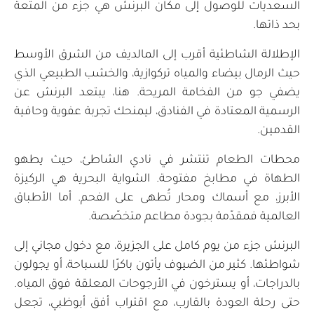
السعديات للوصول إلى مكان البرنش هي جزء من المتعة
بحد ذاتها.
الإطلالة الشاطئية أقرب إلى المالديف من الشرق الأوسط
حيث الرمال بيضاء والمياه تركوازية، والخشب الطبيعي الذي
يضفي جو من الفخامة المريحة. هنا، يبتعد البرنش عن
الرسمية المعتادة في الفنادق، ليمنحك تجربة عفوية وحافية
القدمين.
محطات الطعام تنتشر في نادي الشاطئ، حيث يطهو
الطهاة في مطابخ مفتوحة. الشواية البحرية هي الركيزة
الأبرز، مع أسماك ومحار تُطهى على الفحم. أما الأطباق
العالمية فمقدّمة بجودة مطاعم متخصّصة.
البرنش جزء من يوم كامل على الجزيرة، مع دخول مجاني إلى
شواطئها. كثير من الضيوف يأتون باكرًا للسباحة، أو يجولون
بالدراجات، أو يسترخون في الأرجوحات المعلقة فوق المياه.
حتى رحلة العودة بالقارب، مع اقتراب أفق أبوظبي، تجعل