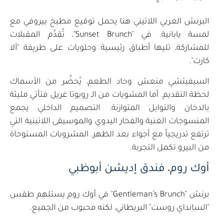
البرنش الغربي اللاتيني هنا يحمل توقيع مطبخ بيروفي مع
لمسة يابانية. في "Sunset Brunch"، تُقدَّم المقبلات
للمشاركة، تليها أطباق رئيسية وحلويات على طريقة "آلا
كارت".
السيفيتشي منعش وحاد الطعم، يُحضَّر من الأسماك
لحظة التقديم. أما المشويات من الـ روبوتا غريل فتأتي مليئة
بالدخان والتوابل المتوازنة. التصميم الداخلي يجمع
المنسوجات الغنية والفخار اليدوي والموسيقى اللاتينية التي
ترتفع تدريجياً مع أجواء بعد الظهر. المشروبات المستوحاة
من البيرو تكمل التجربة.
أوك روم، فندق إديشن أبوظبي
برنش "Gentleman’s Brunch" في أوك روم يستلهم طقس
"السانداي روست" البريطاني، لكنه محبوب من الجميع.