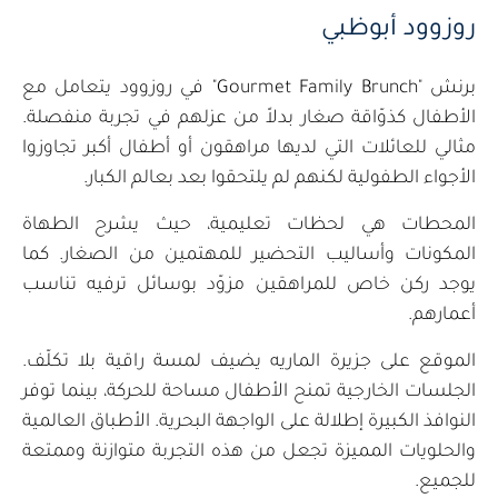
روزوود أبوظبي
برنش "Gourmet Family Brunch" في روزوود يتعامل مع
الأطفال كذوّاقة صغار بدلاً من عزلهم في تجربة منفصلة.
مثالي للعائلات التي لديها مراهقون أو أطفال أكبر تجاوزوا
الأجواء الطفولية لكنهم لم يلتحقوا بعد بعالم الكبار.
المحطات هي لحظات تعليمية، حيث يشرح الطهاة
المكونات وأساليب التحضير للمهتمين من الصغار. كما
يوجد ركن خاص للمراهقين مزوّد بوسائل ترفيه تناسب
أعمارهم.
الموقع على جزيرة الماريه يضيف لمسة راقية بلا تكلّف.
الجلسات الخارجية تمنح الأطفال مساحة للحركة، بينما توفر
النوافذ الكبيرة إطلالة على الواجهة البحرية. الأطباق العالمية
والحلويات المميزة تجعل من هذه التجربة متوازنة وممتعة
للجميع.